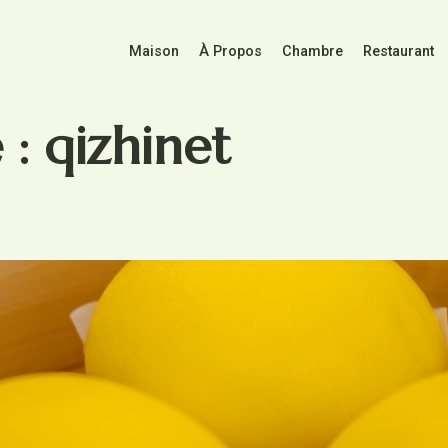
Maison
À Propos
Chambre
Restaurant
 :
qizhinet