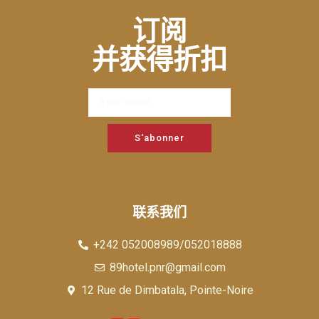
订阅
并获得折扣
S'abonner
联系我们
+242 052008989/052018888
89hotel.pnr@gmail.com
12 Rue de Dimbatala, Pointe-Noire