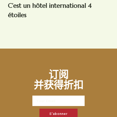
C’est un hôtel international 4
étoiles
订阅
并获得折扣
S'abonner